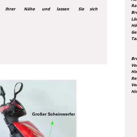
Ra
n
Ihrer
Nähe
und
lassen
Sie
sich 
Br
Lä
Hö
Ge
Tan
Br
Vo
Hi
Re
Vo
Hi
Großer Scheinwerfer