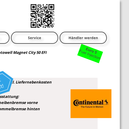
towell Magnet City 50 EFI
kl. 2 Jahre Garantie*
 und 4. Jahr Garantie gegen Aufpreis**
99 € inkl. Liefernebenkosten
sstattung:
heibenbremse vorne
ommelbremse hinten
ftgek. 4 Takt Motor
ntinental Benzineinspritzung
Rückspiegel