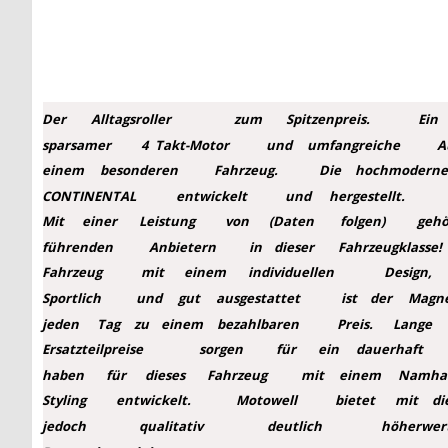
Der
Alltagsroller
zum
Spitzenpreis.
Ein
sparsamer
4
Takt-Motor
und
umfangreiche
A
einem
besonderen
Fahrzeug.
Die
hochmoderne
CONTINENTAL
entwickelt
und
hergestellt.
Mit
einer
Leistung
von
(Daten
folgen)
gehö
führenden
Anbietern
in
dieser
Fahrzeugklasse!
Fahrzeug
mit
einem
individuellen
Design,
Sportlich
und
gut
ausgestattet
ist
der
Magn
jeden
Tag
zu
einem
bezahlbaren
Preis.
Lange
Ersatzteilpreise
sorgen
für
ein
dauerhaft
haben
für
dieses
Fahrzeug
mit
einem
Namha
Styling
entwickelt.
Motowell
bietet
mit
di
jedoch
qualitativ
deutlich
höherwer