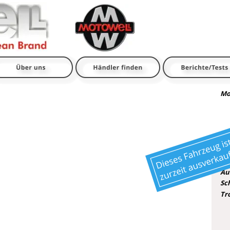
Mo
in
3.
17
Au
Sc
Tr
Lu
Co
2 