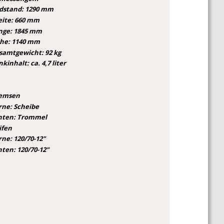
dstand: 1290 mm
eite: 660 mm
nge: 1845 mm
he: 1140 mm
samtgewicht: 92 kg
kinhalt: ca. 4,7 liter
emsen
rne: Scheibe
nten: Trommel
ifen
rne: 120/70-12"
nten: 120/70-12"
*  gemäß gültiger Garantiebedingungen
** Aufpreis 3. Garantiejahr: 149 €
    Aufpreis 3. und 4. Garantiejahr: 199 €