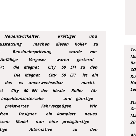
Co
Se
Al
Ka
Be
US
Neuentwickelter,
Kräftiger
und 
usstattung
machen
diesen
Roller
zu 
Te
Benzineinspritzung
wurde
von 
Mo
Anfällige
Vergaser
waren
gestern! 
Bau
rt
die
Magnet
City
50
EFI
zu
den 
CO
Die
Magnet
City
50
EFI
ist
ein 
Kü
Hu
das
es
unverwechselbar
macht.
Le
et
City
50
EFI
der
ideale
Roller
für 
Inspektionsintervalle
und
günstige 
Sta
preiswertes
Fahrvergnügen.
Wir 
Ge
ften
Designer
ein
komplett
neues 
Ma
esem
Model
nun
eine
preisgünstige 
Zü
tige
Alternative
zu
den 
Ab