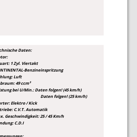
ckpit mit Uhr und Tankanzeige
itenständer
uräder
t
queme Doppelsitzbank
B-Ladebuchse im Helmfach
chnische Daten:
tor:
art: 1 Zyl. Viertakt
NTINENTAL-Benzineinspritzung
hlung: Luft
braum: 49 ccm³
istung bei U/Min.: Daten folgen! (45 km/h)
Daten folgen! (25 km/h)
rter: Elektro / Kick
triebe: C.V.T. Automatik
x. Geschwindigkeit: 25 / 45 Km/h
ndung: C.D.I
messungen: